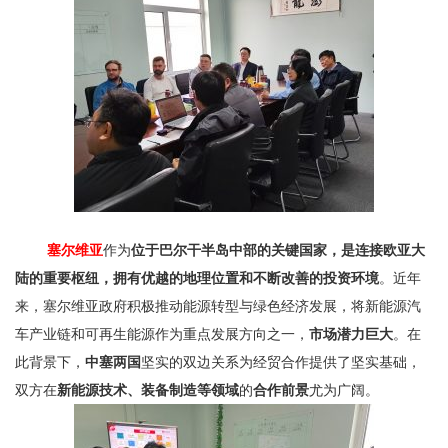
塞尔维亚
作为
位于巴尔干半岛中部的关键国家，是连接欧亚大
陆的重要枢纽，拥有优越的地理位置和不断改善的投资环境
。近年
来，塞尔维亚政府积极推动能源转型与绿色经济发展，将新能源汽
车产业链和可再生能源作为重点发展方向之一，
市场潜力巨大
。在
此背景下，
中塞两国
坚实的双边关系为经贸合作提供了坚实基础，
双方在
新能源技术、装备制造等领域
的
合作前景
尤为广阔。