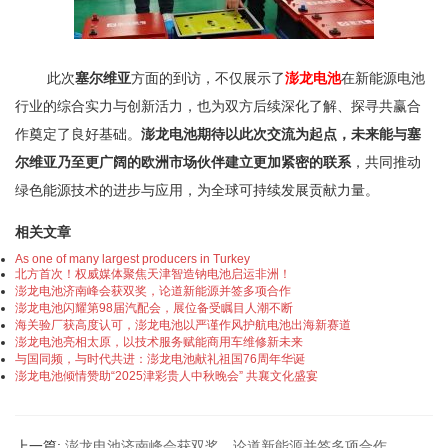
此次
塞尔维亚
方面的到访，不仅展示了
澎龙电池
在新能源电池
行业的综合实力与创新活力，也为双方后续深化了解、探寻共赢合
作奠定了良好基础。
澎龙电池期待以此次交流为起点，未来能与塞
尔维亚乃至更广阔的欧洲市场伙伴建立更加紧密的联系
，共同推动
绿色能源技术的进步与应用，为全球可持续发展贡献力量。
相关文章
As one of many largest producers in Turkey
北方首次！权威媒体聚焦天津智造钠电池启运非洲！
澎龙电池济南峰会获双奖，论道新能源并签多项合作
澎龙电池闪耀第98届汽配会，展位备受瞩目人潮不断
海关验厂获高度认可，澎龙电池以严谨作风护航电池出海新赛道
澎龙电池亮相太原，以技术服务赋能商用车维修新未来
与国同频，与时代共进：澎龙电池献礼祖国76周年华诞
澎龙电池倾情赞助“2025津彩贵人中秋晚会” 共襄文化盛宴​
上一篇:
澎龙电池济南峰会获双奖，论道新能源并签多项合作