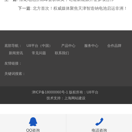
下一篇:
北方首次！权威媒体聚焦天津智造钠电池启运非洲！
底部导航：
U8平台（中国）
产品中心
服务中心
合作品牌
新闻资讯
常见问题
联系我们
友情链接：
关键词搜索：
津ICP备18000060号-1
版权所有：U8平台
技术支持：
上海网站建设
U8在线平台（中国）官网
|
乐鱼网页版
|
乐鱼网页版
|
U8在线注册
|
U8网页版页面登
QQ咨询
电话咨询