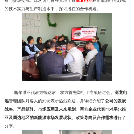
察与参观交流。此次访问旨在实地了解
澎龙电池
在新能源电池领域
的技术实力与生产制造水平，探讨潜在的合作机遇。
塞尔维亚代表方抵达后，双方首先举行了专项研讨会。
澎龙电
池
管理团队对客人的到访表示热烈欢迎，并详细介绍了
公司的发展
战略、产品矩阵、市场应用及未来规划
。
塞方企业代表
也对
塞尔维
亚及周边地区的新能源市场发展现状、政策导向及合作需求
进行了
分享。