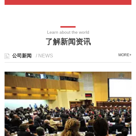
Learn about the world
了解新闻资讯
MORE+
公司新闻
/ NEWS