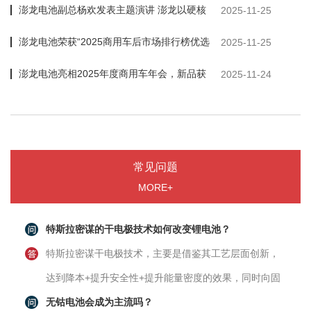
澎龙电池副总杨欢发表主题演讲 澎龙以硬核
2025-11-25
实力引领新能源赛道
澎龙电池荣获“2025商用车后市场排行榜优选
2025-11-25
供应商品牌”奖项
澎龙电池亮相2025年度商用车年会，新品获
2025-11-24
行业热切关注
常见问题
MORE+
特斯拉密谋的干电极技术如何改变锂电池？
特斯拉密谋干电极技术，主要是借鉴其工艺层面创新，
达到降本+提升安全性+提升能量密度的效果，同时向固
态电池大步进军。 自从特斯拉溢价55%收购以干电极技
无钴电池会成为主流吗？